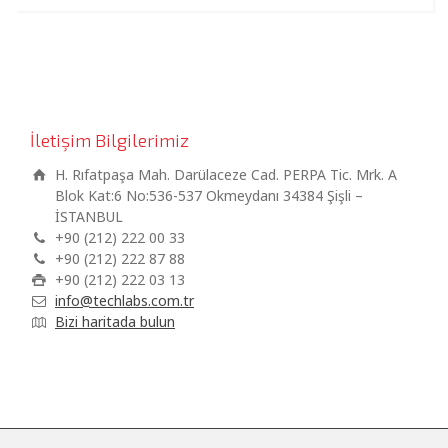
İletişim Bilgilerimiz
H. Rıfatpaşa Mah. Darülaceze Cad. PERPA Tic. Mrk. A
Blok Kat:6 No:536-537 Okmeydanı 34384 Şişli –
İSTANBUL
+90 (212) 222 00 33
+90 (212) 222 87 88
+90 (212) 222 03 13
info@techlabs.com.tr
Bizi haritada bulun