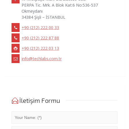
PERPA Tic. Mrk. A Blok Kat:6 No:536-537
Okmeydanı
34384 Şişli – İSTANBUL
+90 (212) 222 00 33
+90 (212) 222 87 88
+90 (212) 222 03 13
info@techlabs.com.tr
İletişim Formu