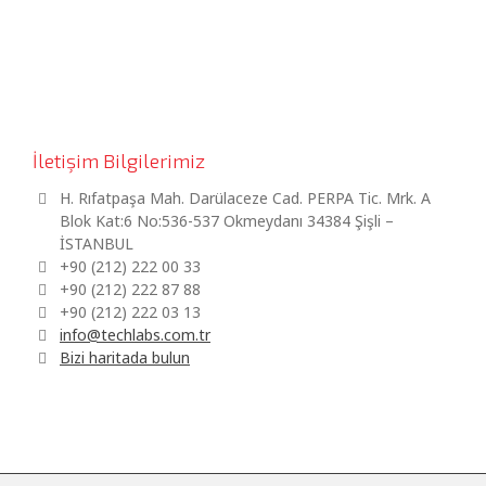
İletişim Bilgilerimiz
H. Rıfatpaşa Mah. Darülaceze Cad. PERPA Tic. Mrk. A
Blok Kat:6 No:536-537 Okmeydanı 34384 Şişli –
İSTANBUL
+90 (212) 222 00 33
+90 (212) 222 87 88
+90 (212) 222 03 13
info@techlabs.com.tr
Bizi haritada bulun